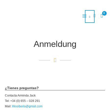
Ir
al
contenido
Anmeldung
¿Tienes preguntas?
Contacta Arminda Jack
Tel: +34 (0) 655 – 028 291
Mail:
litiosiberia@gmail.com