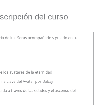
de
Diamante
scripción del curso
Parte
4
cantidad
cia de luz. Serás acompañado y guiado en tu
e los avatares de la eternidad
en la Llave del Avatar por Babaji
aída a través de las edades y el ascenso del