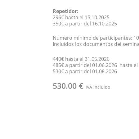
Repetidor:
296€ hasta el 15.10.2025
350€ a partir del 16.10.2025
…
Número mínimo de participantes: 10
Incluidos los documentos del semina
440€ hasta el 31.05.2026
485€ a partir del 01.06.2026 hasta el
530€ a partir del 01.08.2026
530.00
€
IVA incluido
Formación
Añadir al carrito
de
Sacerdotes
y
Sacerdotisas