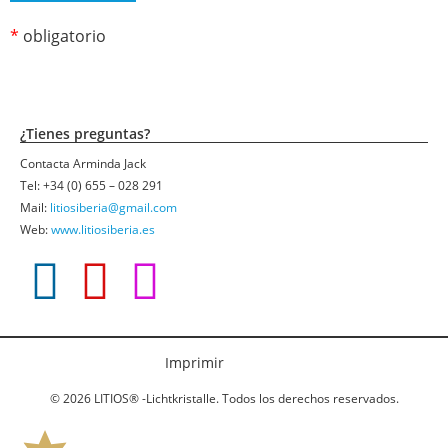
*
obligatorio
¿Tienes preguntas?
Contacta Arminda Jack
Tel: +34 (0) 655 – 028 291
Mail:
litiosiberia@gmail.com
Web:
www.litiosiberia.es
F
Y
I
a
o
n
c
u
s
Imprimir
© 2026 LITIOS® -Lichtkristalle. Todos los derechos reservados.
e
t
t