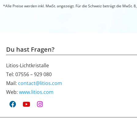
*Alle Preise werden inkl. MwSt. angezeigt. Für die Schweiz beträgt die MwSt. 8
Du hast Fragen?
Litios-Lichtkristalle
Tel: 07556 – 929 080
Mail:
contact@litios.com
Web:
www.litios.com
F
Y
I
a
o
n
c
u
s
e
t
t
b
u
a
o
b
g