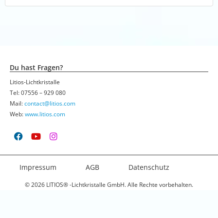
Du hast Fragen?
Litios-Lichtkristalle
Tel: 07556 – 929 080
Mail:
contact@litios.com
Web:
www.litios.com
F
Y
I
a
o
n
c
u
s
e
t
t
b
u
a
Impressum
AGB
Datenschutz
o
b
g
o
e
r
© 2026 LITIOS® -Lichtkristalle GmbH. Alle Rechte vorbehalten.
k
a
m