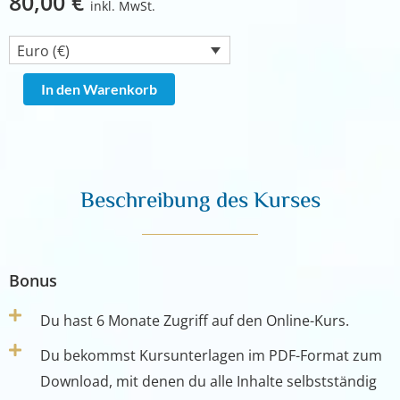
80,00
€
inkl. MwSt.
Euro (€)
Einweihung
In den Warenkorb
in
das
Goldene
OM
Beschreibung des Kurses
des
Universums
Menge
Bonus
Du hast 6 Monate Zugriff auf den Online-Kurs.
Du bekommst Kursunterlagen im PDF-Format zum
Download, mit denen du alle Inhalte selbstständig