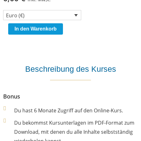
Euro (€)
Erzengel
In den Warenkorb
Michael
aktiviert
sein
Lichtschild
Beschreibung des Kurses
in
dir
Menge
Bonus
Du hast 6 Monate Zugriff auf den Online-Kurs.
Du bekommst Kursunterlagen im PDF-Format zum
Download, mit denen du alle Inhalte selbstständig